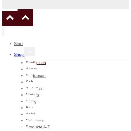
Start
Untermenü
Shop
umschalten
Rindfleisch
Wurst
Spirtuosen
Saft
Kartoffeln
Nudeln
Honig
Eier
Äpfel
Gutschein
Produkte A-Z