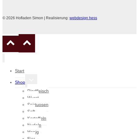
© 2026 Hofladen Simon | Realisierung:
webdesign hess
Start
Untermenü
Shop
umschalten
Rindfleisch
Wurst
Spirtuosen
Saft
Kartoffeln
Nudeln
Honig
Eier