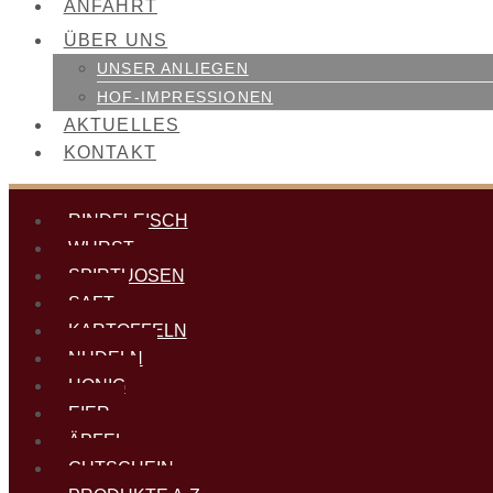
ANFAHRT
ÜBER UNS
UNSER ANLIEGEN
HOF-IMPRESSIONEN
AKTUELLES
KONTAKT
RINDFLEISCH
WURST
SPIRTUOSEN
SAFT
KARTOFFELN
NUDELN
HONIG
EIER
ÄPFEL
GUTSCHEIN