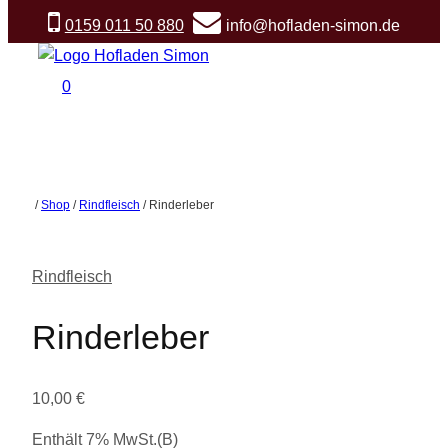
Zum
0159 011 50 880
info@hofladen-simon.de
Inhalt
springen
0
/
Shop
/
Rindfleisch
/
Rinderleber
Rindfleisch
Rinderleber
10,00
€
Enthält 7% MwSt.(B)