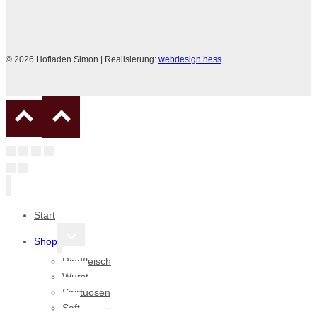
© 2026 Hofladen Simon | Realisierung:
webdesign hess
Start
Untermenü
Shop
umschalten
Rindfleisch
Wurst
Spirtuosen
Saft