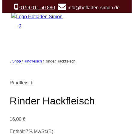
Zum
0159 011 50 880
info@hofladen-simon.de
Inhalt
springen
0
/
Shop
/
Rindfleisch
/
Rinder Hackfleisch
Rindfleisch
Rinder Hackfleisch
16,00
€
Enthält 7% MwSt.(B)