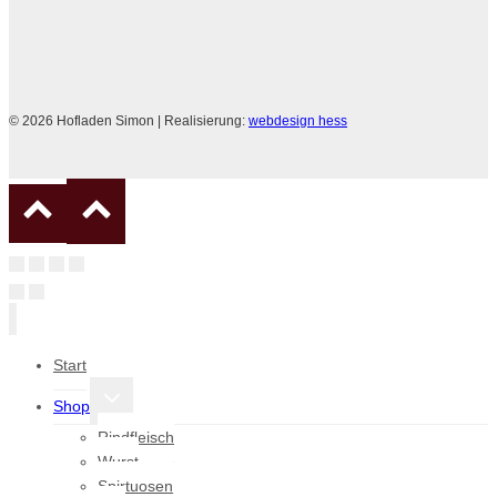
© 2026 Hofladen Simon | Realisierung:
webdesign hess
Start
Untermenü
Shop
umschalten
Rindfleisch
Wurst
Spirtuosen