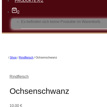
PRODUKTE A-Z
0
Es befinden sich keine Produkte im Warenkorb.
/
Shop
/
Rindfleisch
/
Ochsenschwanz
Rindfleisch
Ochsenschwanz
10,00
€