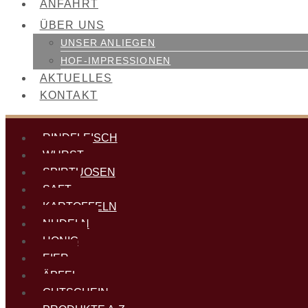
ANFAHRT
ÜBER UNS
UNSER ANLIEGEN
HOF-IMPRESSIONEN
AKTUELLES
KONTAKT
RINDFLEISCH
WURST
SPIRTUOSEN
SAFT
KARTOFFELN
NUDELN
HONIG
EIER
ÄPFEL
GUTSCHEIN