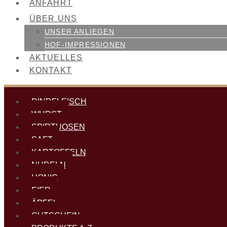
ANFAHRT
ÜBER UNS
UNSER ANLIEGEN
HOF-IMPRESSIONEN
AKTUELLES
KONTAKT
RINDFLEISCH
WURST
SPIRTUOSEN
SAFT
KARTOFFELN
NUDELN
HONIG
EIER
ÄPFEL
GUTSCHEIN