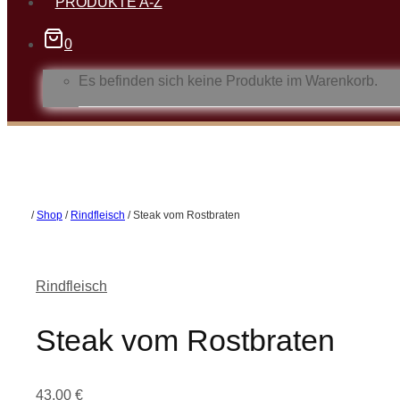
PRODUKTE A-Z
0
Es befinden sich keine Produkte im Warenkorb.
/
Shop
/
Rindfleisch
/
Steak vom Rostbraten
Rindfleisch
Steak vom Rostbraten
43,00
€