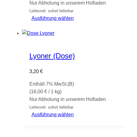
Nur Abholung in unserem Hofladen
Produktseite
Lieferzeit: sofort lieferbar
gewählt
Dieses
Ausführung wählen
werden
Produkt
weist
mehrere
Varianten
Lyoner (Dose)
auf.
Die
3,20
€
Optionen
können
Enthält 7% MwSt.(B)
auf
(
16,00
€
/ 1 kg)
der
Nur Abholung in unserem Hofladen
Produktseite
Lieferzeit: sofort lieferbar
gewählt
Dieses
Ausführung wählen
werden
Produkt
weist