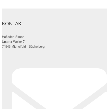
mehrere
Varianten
auf.
Die
KONTAKT
Optionen
können
auf
Hofladen Simon
Unterer Weiler 7
der
74545 Michelfeld - Büchelberg
Produktseite
gewählt
werden