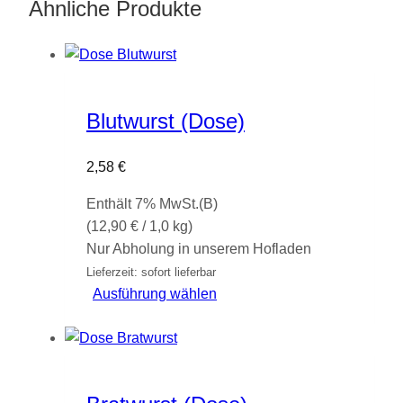
Ähnliche Produkte
Blutwurst (Dose)
2,58
€
Enthält 7% MwSt.(B)
(
12,90
€
/ 1,0 kg)
Nur Abholung in unserem Hofladen
Lieferzeit: sofort lieferbar
Dieses
Ausführung wählen
Produkt
weist
mehrere
Varianten