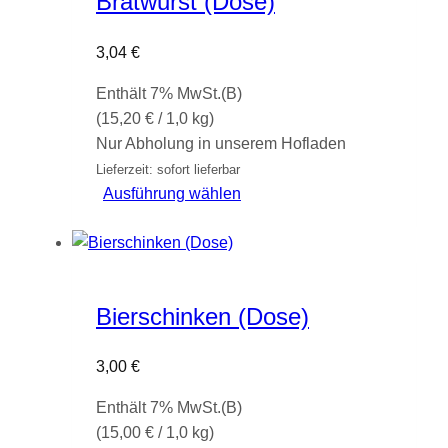
Bratwurst (Dose)
auf.
Die
3,04
€
Optionen
können
Enthält 7% MwSt.(B)
auf
(
15,20
€
/ 1,0 kg)
der
Nur Abholung in unserem Hofladen
Produktseite
Lieferzeit: sofort lieferbar
gewählt
Dieses
Ausführung wählen
werden
Produkt
weist
mehrere
Varianten
Bierschinken (Dose)
auf.
Die
3,00
€
Optionen
können
Enthält 7% MwSt.(B)
auf
(
15,00
€
/ 1,0 kg)
der