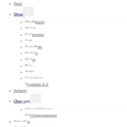
Start
Untermenü
Shop
umschalten
Rindfleisch
Wurst
Spirtuosen
Saft
Kartoffeln
Nudeln
Honig
Eier
Äpfel
Gutschein
Produkte A-Z
Anfahrt
Untermenü
Über uns
umschalten
Unser Anliegen
Hof-Impressionen
Aktuelles