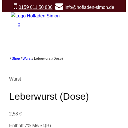
Zum
0159 011 50 880
info@hofladen-simon.de
Inhalt
springen
0
/
Shop
/
Wurst
/
Leberwurst (Dose)
Wurst
Leberwurst (Dose)
2,58
€
Enthält 7% MwSt.(B)