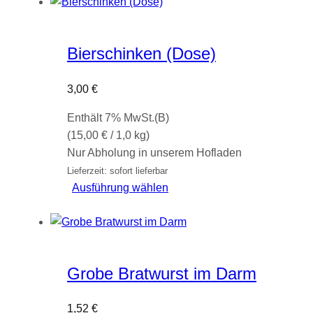
Bierschinken (Dose)
3,00
€
Enthält 7% MwSt.(B)
(
15,00
€
/ 1,0 kg)
Nur Abholung in unserem Hofladen
Lieferzeit: sofort lieferbar
Dieses
Ausführung wählen
Produkt
weist
mehrere
Varianten
Grobe Bratwurst im Darm
auf.
Die
1,52
€
Optionen