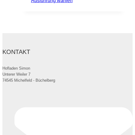
Dieses
Ausführung wählen
Produkt
weist
mehrere
Varianten
auf.
Die
KONTAKT
Optionen
können
auf
Hofladen Simon
Unterer Weiler 7
der
74545 Michelfeld - Büchelberg
Produktseite
gewählt
werden