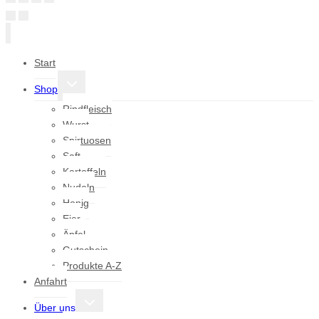
Start
Untermenü
Shop
umschalten
Rindfleisch
Wurst
Spirtuosen
Saft
Kartoffeln
Nudeln
Honig
Eier
Äpfel
Gutschein
Produkte A-Z
Anfahrt
Untermenü
Über uns
umschalten