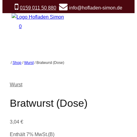
Zum
0159 011 50 880
info@hofladen-simon.de
Inhalt
springen
0
/
Shop
/
Wurst
/
Bratwurst (Dose)
Wurst
Bratwurst (Dose)
3,04
€
Enthält 7% MwSt.(B)