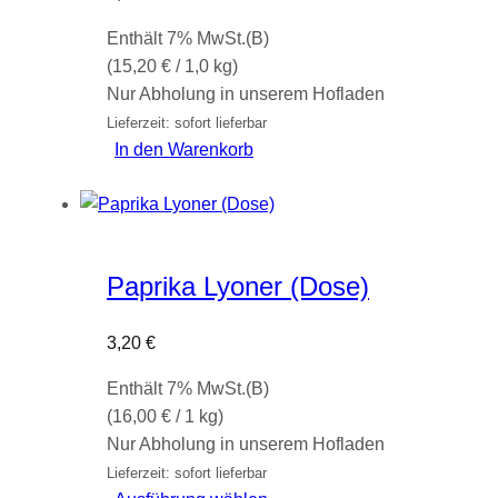
können
Enthält 7% MwSt.(B)
auf
(
15,20
€
/ 1,0 kg)
der
Nur Abholung in unserem Hofladen
Produktseite
Lieferzeit: sofort lieferbar
gewählt
In den Warenkorb
werden
Paprika Lyoner (Dose)
3,20
€
Enthält 7% MwSt.(B)
(
16,00
€
/ 1 kg)
Nur Abholung in unserem Hofladen
Lieferzeit: sofort lieferbar