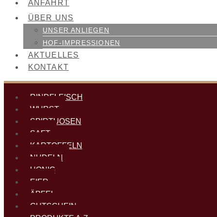
ANFAHRT
ÜBER UNS
UNSER ANLIEGEN
HOF-IMPRESSIONEN
AKTUELLES
KONTAKT
RINDFLEISCH
WURST
SPIRTUOSEN
SAFT
KARTOFFELN
NUDELN
HONIG
EIER
ÄPFEL
GUTSCHEIN