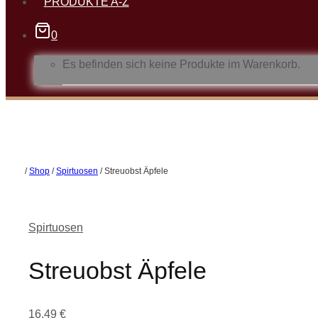
PRODUKTE A-Z
0
Es befinden sich keine Produkte im Warenkorb.
/
Shop
/
Spirtuosen
/
Streuobst Äpfele
Spirtuosen
Streuobst Äpfele
16,49
€