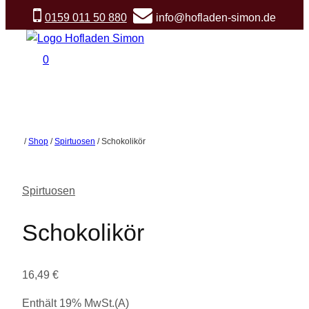
Zum
0159 011 50 880
info@hofladen-simon.de
Inhalt
springen
0
/
Shop
/
Spirtuosen
/
Schokolikör
Spirtuosen
Schokolikör
16,49
€
Enthält 19% MwSt.(A)