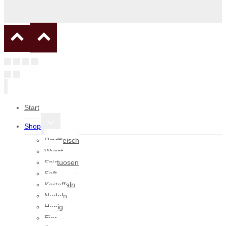
Start
Untermenü
Shop
umschalten
Rindfleisch
Wurst
Spirtuosen
Saft
Kartoffeln
Nudeln
Honig
Eier