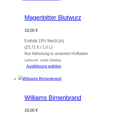
mehrere
Varianten
Magenbitter Blutwurz
auf.
Die
18,00
€
Optionen
können
Enthält 19% MwSt.(A)
auf
(
25,71
€
/ 1,0 L)
der
Nur Abholung in unserem Hofladen
Produktseite
Lieferzeit: sofort lieferbar
gewählt
Dieses
Ausführung wählen
werden
Produkt
weist
mehrere
Varianten
Williams Birnenbrand
auf.
Die
18,00
€
Optionen