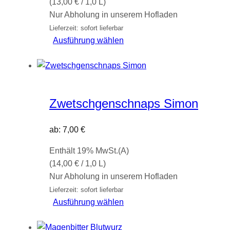
(
13,00
€
/ 1,0 L)
Nur Abholung in unserem Hofladen
Lieferzeit: sofort lieferbar
Dieses
Ausführung wählen
Produkt
weist
mehrere
Varianten
Zwetschgenschnaps Simon
auf.
Die
ab:
7,00
€
Optionen
können
Enthält 19% MwSt.(A)
auf
(
14,00
€
/ 1,0 L)
der
Nur Abholung in unserem Hofladen
Produktseite
Lieferzeit: sofort lieferbar
gewählt
Dieses
Ausführung wählen
werden
Produkt
weist