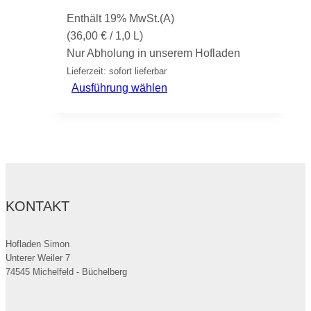
können
Enthält 19% MwSt.(A)
auf
(
36,00
€
/ 1,0 L)
der
Nur Abholung in unserem Hofladen
Produktseite
Lieferzeit: sofort lieferbar
gewählt
Dieses
Ausführung wählen
werden
Produkt
weist
mehrere
Varianten
auf.
Die
KONTAKT
Optionen
können
auf
Hofladen Simon
Unterer Weiler 7
der
74545 Michelfeld - Büchelberg
Produktseite
gewählt