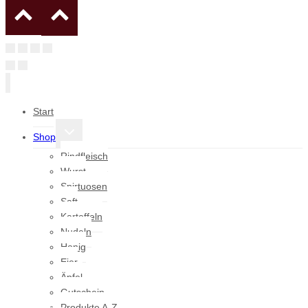
Start
Untermenü
Shop
umschalten
Rindfleisch
Wurst
Spirtuosen
Saft
Kartoffeln
Nudeln
Honig
Eier
Äpfel
Gutschein
Produkte A-Z