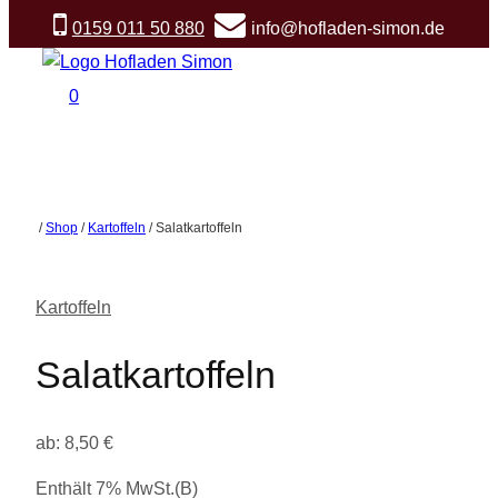
Zum
0159 011 50 880
info@hofladen-simon.de
Inhalt
springen
0
/
Shop
/
Kartoffeln
/
Salatkartoffeln
Kartoffeln
Salatkartoffeln
ab:
8,50
€
Enthält 7% MwSt.(B)