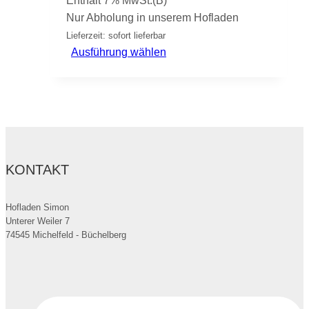
Enthält 7% MwSt.(B)
Nur Abholung in unserem Hofladen
Lieferzeit: sofort lieferbar
Dieses
Ausführung wählen
Produkt
weist
mehrere
Varianten
auf.
Die
KONTAKT
Optionen
können
auf
Hofladen Simon
Unterer Weiler 7
der
74545 Michelfeld - Büchelberg
Produktseite
gewählt
werden